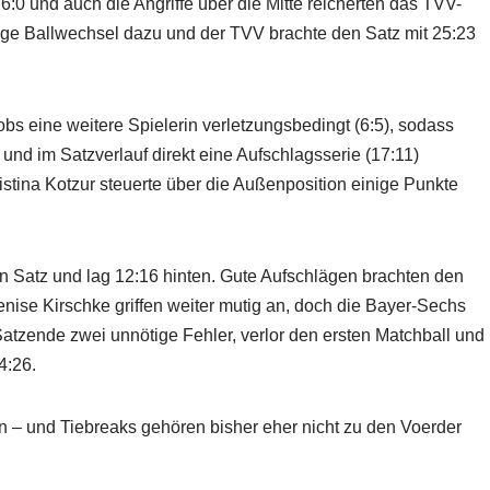
6:0 und auch die Angriffe über die Mitte reicherten das TVV-
lange Ballwechsel dazu und der TVV brachte den Satz mit 25:23
obs eine weitere Spielerin verletzungsbedingt (6:5), sodass
nd im Satzverlauf direkt eine Aufschlagsserie (17:11)
istina Kotzur steuerte über die Außenposition einige Punkte
n Satz und lag 12:16 hinten. Gute Aufschlägen brachten den
ise Kirschke griffen weiter mutig an, doch die Bayer-Sechs
tzende zwei unnötige Fehler, verlor den ersten Matchball und
4:26.
n – und Tiebreaks gehören bisher eher nicht zu den Voerder