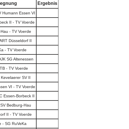
egnung
Ergebnis
V Humann Essen VI
eck II - TV Voerde
Hau - TV Voerde
ART Düsseldorf II
a - TV Voerde
DJK SG Altenessen
TB - TV Voerde
 Kevelaerer SV II
en VI - TV Voerde
C Essen-Borbeck II
 SV Bedburg-Hau
rf II - TV Voerde
e - SG RuVeKa