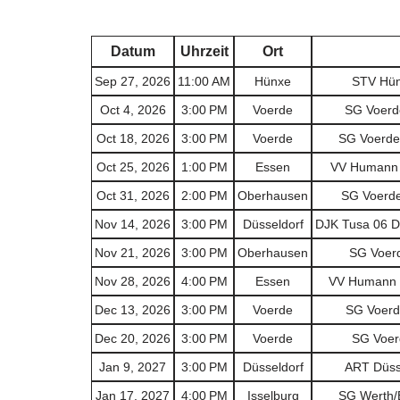
Datum
Uhrzeit
Ort
Sep 27, 2026
11:00 AM
Hünxe
STV Hünx
Oct 4, 2026
3:00 PM
Voerde
SG Voerde
Oct 18, 2026
3:00 PM
Voerde
SG Voerde/
Oct 25, 2026
1:00 PM
Essen
VV Humann E
Oct 31, 2026
2:00 PM
Oberhausen
SG Voerde
Nov 14, 2026
3:00 PM
Düsseldorf
DJK Tusa 06 Dü
Nov 21, 2026
3:00 PM
Oberhausen
SG Voerd
Nov 28, 2026
4:00 PM
Essen
VV Humann E
Dec 13, 2026
3:00 PM
Voerde
SG Voerd
Dec 20, 2026
3:00 PM
Voerde
SG Voerd
Jan 9, 2027
3:00 PM
Düsseldorf
ART Düsse
Jan 17, 2027
4:00 PM
Isselburg
SG Werth/B