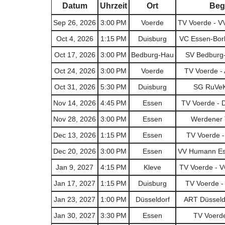
Datum
Uhrzeit
Ort
Beg
Sep 26, 2026
3:00 PM
Voerde
TV Voerde - V
Oct 4, 2026
1:15 PM
Duisburg
VC Essen-Borb
Oct 17, 2026
3:00 PM
Bedburg-Hau
SV Bedburg-
Oct 24, 2026
3:00 PM
Voerde
TV Voerde - 
Oct 31, 2026
5:30 PM
Duisburg
SG RuVeK
Nov 14, 2026
4:45 PM
Essen
TV Voerde - 
Nov 28, 2026
3:00 PM
Essen
Werdener 
Dec 13, 2026
1:15 PM
Essen
TV Voerde -
Dec 20, 2026
3:00 PM
Essen
VV Humann Ess
Jan 9, 2027
4:15 PM
Kleve
TV Voerde - V
Jan 17, 2027
1:15 PM
Duisburg
TV Voerde -
Jan 23, 2027
1:00 PM
Düsseldorf
ART Düsseldo
Jan 30, 2027
3:30 PM
Essen
TV Voerd