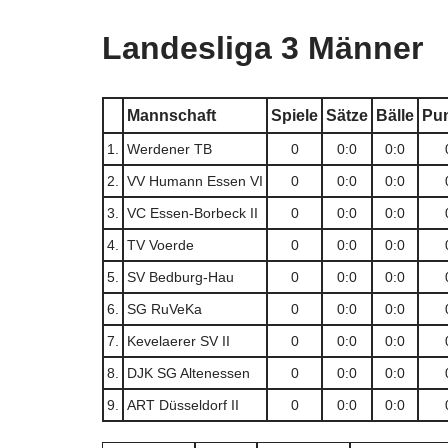
Landesliga 3 Männer
Mannschaft
Spiele
Sätze
Bälle
Pu
1.
Werdener TB
0
0:0
0:0
2.
VV Humann Essen VI
0
0:0
0:0
3.
VC Essen-Borbeck II
0
0:0
0:0
4.
TV Voerde
0
0:0
0:0
5.
SV Bedburg-Hau
0
0:0
0:0
6.
SG RuVeKa
0
0:0
0:0
7.
Kevelaerer SV II
0
0:0
0:0
8.
DJK SG Altenessen
0
0:0
0:0
9.
ART Düsseldorf II
0
0:0
0:0