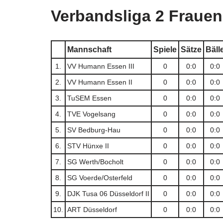
Verbandsliga 2 Frauen
Mannschaft
Spiele
Sätze
Bäll
1.
VV Humann Essen III
0
0:0
0:0
2.
VV Humann Essen II
0
0:0
0:0
3.
TuSEM Essen
0
0:0
0:0
4.
TVE Vogelsang
0
0:0
0:0
5.
SV Bedburg-Hau
0
0:0
0:0
6.
STV Hünxe II
0
0:0
0:0
7.
SG Werth/Bocholt
0
0:0
0:0
8.
SG Voerde/Osterfeld
0
0:0
0:0
9.
DJK Tusa 06 Düsseldorf II
0
0:0
0:0
10.
ART Düsseldorf
0
0:0
0:0